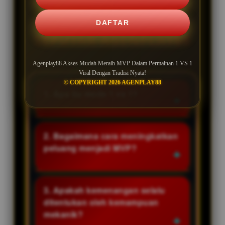
PERTANYAAN UMUM
DAFTAR
SEPUTAR AGENPLAY88
Agenplay88 Akses Mudah Meraih MVP Dalam Permainan 1 VS 1
Viral Dengan Tradisi Nyata!
© COPYRIGHT 2026 AGENPLAY88
1. Apa itu mode 1 vs 1?
Mode permainan yang
mempertemukan dua pemain
2. Bagaimana cara meningkatkan
secara langsung tanpa bantuan
peluang menjadi MVP?
anggota tim lainnya.
Dengan latihan yang konsisten,
memahami karakter yang
3. Apakah kemenangan selalu
digunakan, serta mempelajari
ditentukan oleh kemampuan
pola permainan lawan.
mekanik?