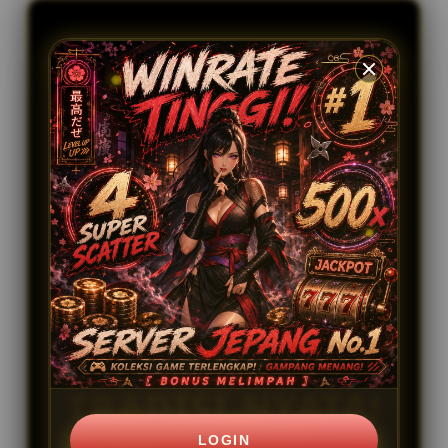
c
ka****u5
e
IDR 1,624,237.96
n
Slot
s
AGENPLAY88
ra****a1
e
IDR 630,688.24
d
AKSES MUDAH
Slot
e
t
sa****a6
MERAIH MVP
a
IDR 328,268.96
Slot
i
DALAM
l
s
PERMAINAN 1
VS 1 VIRAL
DENGAN
TRADISI NYATA!
LOGIN