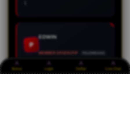
1
EDWIN
P
MEMBER EKSEKUTIF
PALEMBANG
Bonus
Login
Daftar
Live Chat
Main sekarang di agenplay88, keamanan
pasti terjaga dan bisa di akses kapanpun!